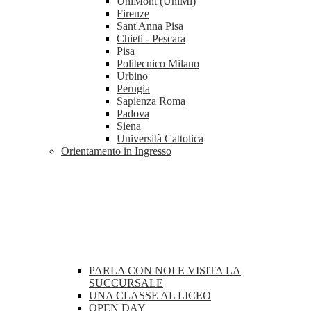
UniMont (UniMi)
Firenze
Sant'Anna Pisa
Chieti - Pescara
Pisa
Politecnico Milano
Urbino
Perugia
Sapienza Roma
Padova
Siena
Università Cattolica
Orientamento in Ingresso
PARLA CON NOI E VISITA LA
SUCCURSALE
UNA CLASSE AL LICEO
OPEN DAY