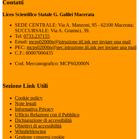
Contatti
Liceo Scientifico Statale G. Galilei Macerata
SEDE CENTRALE: Via A. Manzoni, 95 - 62100 Macerata;
SUCCURSALE: Via A. Gramsci, 39.
Tel:
0733.237155
Email:
mcps02000n@istruzione.it
Link per inviare una mail
PEC:
mcps02000n@pec.istruzione.it
Link per inviare una mail
C.F.: 80007000435
Cod. Meccanografico: MCPS02000N
Sezione Link Utili
Cookie policy
Note legali
Informativa Privacy
Ufficio Relazioni con il Pubblico
Dichiarazione di accessibilità
Obiettivi di accessibilità
Whistleblowing
Gestione consensi cookie