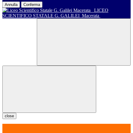
Annulla
Conferma
LICEO
SCIENTIFICO STATALE G. GALILEI
Macerata
close