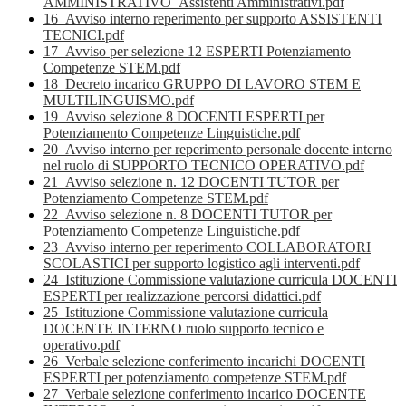
AMMINISTRATIVO_Assistenti Amministrativi.pdf
16_Avviso interno reperimento per supporto ASSISTENTI
TECNICI.pdf
17_Avviso per selezione 12 ESPERTI Potenziamento
Competenze STEM.pdf
18_Decreto incarico GRUPPO DI LAVORO STEM E
MULTILINGUISMO.pdf
19_Avviso selezione 8 DOCENTI ESPERTI per
Potenziamento Competenze Linguistiche.pdf
20_Avviso interno per reperimento personale docente interno
nel ruolo di SUPPORTO TECNICO OPERATIVO.pdf
21_Avviso selezione n. 12 DOCENTI TUTOR per
Potenziamento Competenze STEM.pdf
22_Avviso selezione n. 8 DOCENTI TUTOR per
Potenziamento Competenze Linguistiche.pdf
23_Avviso interno per reperimento COLLABORATORI
SCOLASTICI per supporto logistico agli interventi.pdf
24_Istituzione Commissione valutazione curricula DOCENTI
ESPERTI per realizzazione percorsi didattici.pdf
25_Istituzione Commissione valutazione curricula
DOCENTE INTERNO ruolo supporto tecnico e
operativo.pdf
26_Verbale selezione conferimento incarichi DOCENTI
ESPERTI per potenziamento competenze STEM.pdf
27_Verbale selezione conferimento incarico DOCENTE