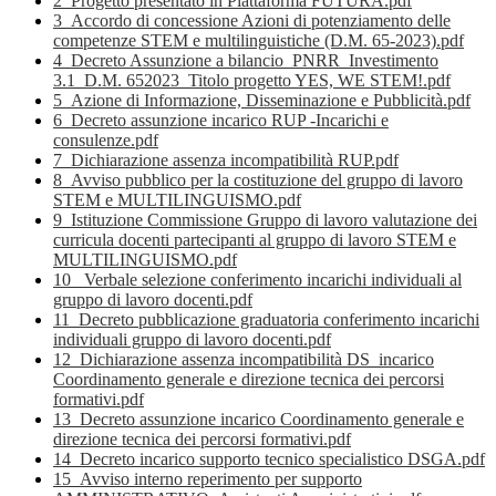
2_Progetto presentato in Piattaforma FUTURA.pdf
3_Accordo di concessione Azioni di potenziamento delle
competenze STEM e multilinguistiche (D.M. 65-2023).pdf
4_Decreto Assunzione a bilancio_PNRR_Investimento
3.1_D.M. 652023_Titolo progetto YES, WE STEM!.pdf
5_Azione di Informazione, Disseminazione e Pubblicità.pdf
6_Decreto assunzione incarico RUP -Incarichi e
consulenze.pdf
7_Dichiarazione assenza incompatibilità RUP.pdf
8_Avviso pubblico per la costituzione del gruppo di lavoro
STEM e MULTILINGUISMO.pdf
9_Istituzione Commissione Gruppo di lavoro valutazione dei
curricula docenti partecipanti al gruppo di lavoro STEM e
MULTILINGUISMO.pdf
10_ Verbale selezione conferimento incarichi individuali al
gruppo di lavoro docenti.pdf
11_Decreto pubblicazione graduatoria conferimento incarichi
individuali gruppo di lavoro docenti.pdf
12_Dichiarazione assenza incompatibilità DS_incarico
Coordinamento generale e direzione tecnica dei percorsi
formativi.pdf
13_Decreto assunzione incarico Coordinamento generale e
direzione tecnica dei percorsi formativi.pdf
14_Decreto incarico supporto tecnico specialistico DSGA.pdf
15_Avviso interno reperimento per supporto