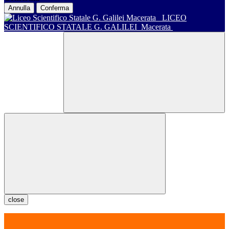
Annulla
Conferma
LICEO
SCIENTIFICO STATALE G. GALILEI
Macerata
close