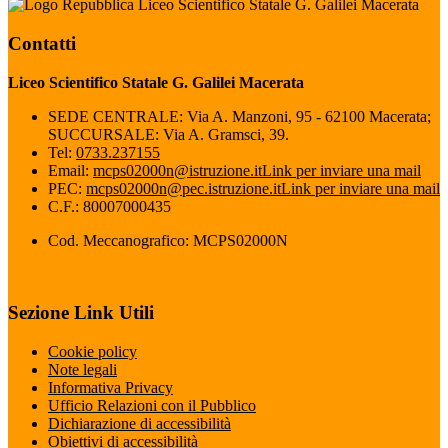
Liceo Scientifico Statale G. Galilei Macerata
Contatti
Liceo Scientifico Statale G. Galilei Macerata
SEDE CENTRALE: Via A. Manzoni, 95 - 62100 Macerata;
SUCCURSALE: Via A. Gramsci, 39.
Tel:
0733.237155
Email:
mcps02000n@istruzione.it
Link per inviare una mail
PEC:
mcps02000n@pec.istruzione.it
Link per inviare una mail
C.F.: 80007000435
Cod. Meccanografico: MCPS02000N
Sezione Link Utili
Cookie policy
Note legali
Informativa Privacy
Ufficio Relazioni con il Pubblico
Dichiarazione di accessibilità
Obiettivi di accessibilità