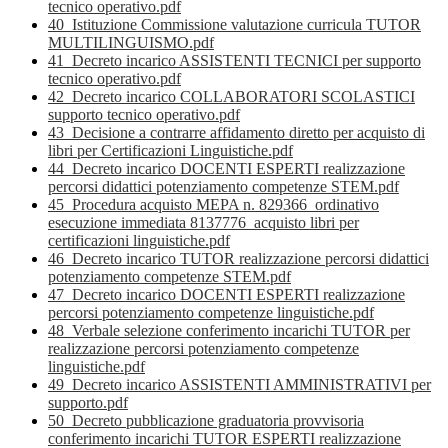
tecnico operativo.pdf
40_Istituzione Commissione valutazione curricula TUTOR
MULTILINGUISMO.pdf
41_Decreto incarico ASSISTENTI TECNICI per supporto
tecnico operativo.pdf
42_Decreto incarico COLLABORATORI SCOLASTICI
supporto tecnico operativo.pdf
43_Decisione a contrarre affidamento diretto per acquisto di
libri per Certificazioni Linguistiche.pdf
44_Decreto incarico DOCENTI ESPERTI realizzazione
percorsi didattici potenziamento competenze STEM.pdf
45_Procedura acquisto MEPA n. 829366_ordinativo
esecuzione immediata 8137776_acquisto libri per
certificazioni linguistiche.pdf
46_Decreto incarico TUTOR realizzazione percorsi didattici
potenziamento competenze STEM.pdf
47_Decreto incarico DOCENTI ESPERTI realizzazione
percorsi potenziamento competenze linguistiche.pdf
48_Verbale selezione conferimento incarichi TUTOR per
realizzazione percorsi potenziamento competenze
linguistiche.pdf
49_Decreto incarico ASSISTENTI AMMINISTRATIVI per
supporto.pdf
50_Decreto pubblicazione graduatoria provvisoria
conferimento incarichi TUTOR ESPERTI realizzazione