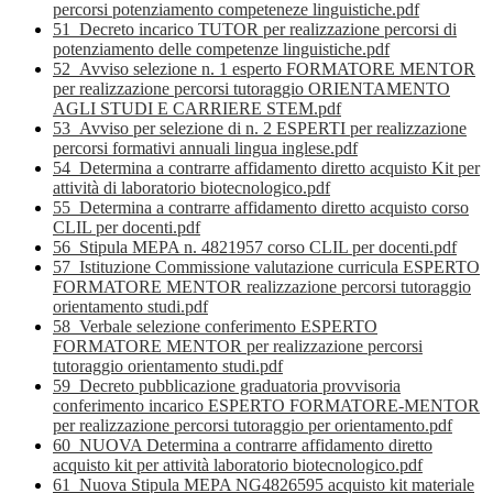
percorsi potenziamento competeneze linguistiche.pdf
51_Decreto incarico TUTOR per realizzazione percorsi di
potenziamento delle competenze linguistiche.pdf
52_Avviso selezione n. 1 esperto FORMATORE MENTOR
per realizzazione percorsi tutoraggio ORIENTAMENTO
AGLI STUDI E CARRIERE STEM.pdf
53_Avviso per selezione di n. 2 ESPERTI per realizzazione
percorsi formativi annuali lingua inglese.pdf
54_Determina a contrarre affidamento diretto acquisto Kit per
attività di laboratorio biotecnologico.pdf
55_Determina a contrarre affidamento diretto acquisto corso
CLIL per docenti.pdf
56_Stipula MEPA n. 4821957 corso CLIL per docenti.pdf
57_Istituzione Commissione valutazione curricula ESPERTO
FORMATORE MENTOR realizzazione percorsi tutoraggio
orientamento studi.pdf
58_Verbale selezione conferimento ESPERTO
FORMATORE MENTOR per realizzazione percorsi
tutoraggio orientamento studi.pdf
59_Decreto pubblicazione graduatoria provvisoria
conferimento incarico ESPERTO FORMATORE-MENTOR
per realizzazione percorsi tutoraggio per orientamento.pdf
60_NUOVA Determina a contrarre affidamento diretto
acquisto kit per attività laboratorio biotecnologico.pdf
61_Nuova Stipula MEPA NG4826595 acquisto kit materiale