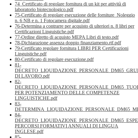
74_Certificato di regolare fornitura di un kit per attività di
laboratorio biotecnologico.pdf
75-Certificato di regolare esecuzione delle forniture_Noleggio
n. 6 NB e n. 1 Fotocamera digitale.pdf
76-Determina a contrarre per acquisto di ulteriori n. 8 libri per
Certificazioni Linguistiche.pdf
77-Ordine diretto di acquisto MEPA Libri di testo.pdf
78-Dichiarazione assenza doppio finanziamento.rtf.pdf
79-Certificato regolare fornitura LIBRI PER Certificazioni
Linguistiche.pdf
80-Certificato di regolare esecuzione.pdf
81-
DECRETO_LIQUIDAZIONE_PERSONALE_DM65_GRU
DI LAVORO.pdf
82-
DECRETO_LIQUIDAZIONE_PERSONALE_DM65_TUO
PER POTENZIAMENTO DELLE COMPETENZE
LINGUISTICHE.pdf
83-
DETERMINA_LIQUIDAZIONE_PERSONALE_DM65_ME
84-
DECRETO_LIQUIDAZIONE_PERSONALE_DM65_ESPE
PERCORSI FORMATIVI ANNUALI DI LINGUA
INGLESE.pdf
85-