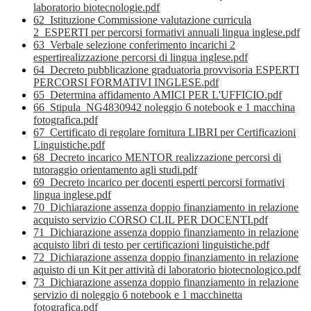
laboratorio biotecnologie.pdf
62_Istituzione Commissione valutazione curricula
2_ESPERTI per percorsi formativi annuali lingua inglese.pdf
63_Verbale selezione conferimento incarichi 2
espertirealizzazione percorsi di lingua inglese.pdf
64_Decreto pubblicazione graduatoria provvisoria ESPERTI
PERCORSI FORMATIVI INGLESE.pdf
65_Determina affidamento AMICI PER L'UFFICIO.pdf
66_Stipula_NG4830942 noleggio 6 notebook e 1 macchina
fotografica.pdf
67_Certificato di regolare fornitura LIBRI per Certificazioni
Linguistiche.pdf
68_Decreto incarico MENTOR realizzazione percorsi di
tutoraggio orientamento agli studi.pdf
69_Decreto incarico per docenti esperti percorsi formativi
lingua inglese.pdf
70_Dichiarazione assenza doppio finanziamento in relazione
acquisto servizio CORSO CLIL PER DOCENTI.pdf
71_Dichiarazione assenza doppio finanziamento in relazione
acquisto libri di testo per certificazioni linguistiche.pdf
72_Dichiarazione assenza doppio finanziamento in relazione
aquisto di un Kit per attività di laboratorio biotecnologico.pdf
73_Dichiarazione assenza doppio finanziamento in relazione
servizio di noleggio 6 notebook e 1 macchinetta
fotografica.pdf