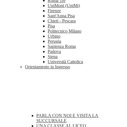
Roma Tre
UniMont (UniMi)
Firenze
Sant'Anna Pisa
Chieti - Pescara
Pisa
Politecnico Milano
Urbino
Perugia
Sapienza Roma
Padova
Siena
Università Cattolica
Orientamento in Ingresso
PARLA CON NOI E VISITA LA
SUCCURSALE
UNA CLASSE AL LICEO