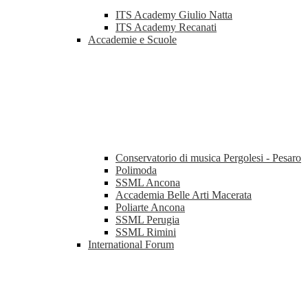
ITS Academy Giulio Natta
ITS Academy Recanati
Accademie e Scuole
Conservatorio di musica Pergolesi - Pesaro
Polimoda
SSML Ancona
Accademia Belle Arti Macerata
Poliarte Ancona
SSML Perugia
SSML Rimini
International Forum