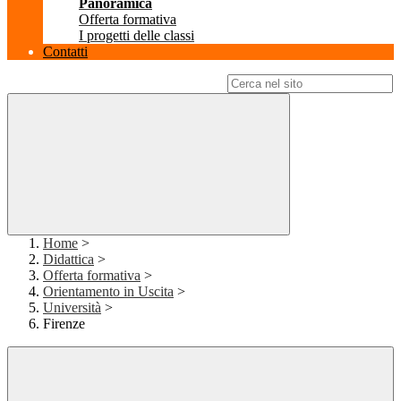
Panoramica
Offerta formativa
I progetti delle classi
Contatti
Campo di ricerca per le pagine del sito
Home
>
Didattica
>
Offerta formativa
>
Orientamento in Uscita
>
Università
>
Firenze