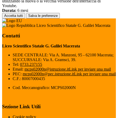
utilizzando la nuova o la vecchia versione dell'interfaccia di
Youtube.
Durata:
6 mesi
Accetta tutti
Salva le preferenze
Liceo Scientifico Statale G. Galilei Macerata
Contatti
Liceo Scientifico Statale G. Galilei Macerata
SEDE CENTRALE: Via A. Manzoni, 95 - 62100 Macerata;
SUCCURSALE: Via A. Gramsci, 39.
Tel:
0733.237155
Email:
mcps02000n@istruzione.it
Link per inviare una mail
PEC:
mcps02000n@pec.istruzione.it
Link per inviare una mail
C.F.: 80007000435
Cod. Meccanografico: MCPS02000N
Sezione Link Utili
Cookie policy