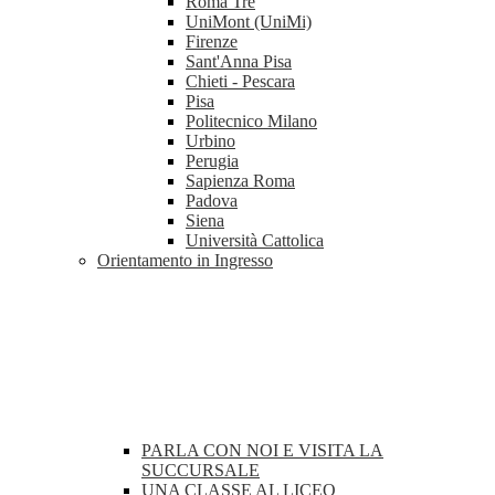
Roma Tre
UniMont (UniMi)
Firenze
Sant'Anna Pisa
Chieti - Pescara
Pisa
Politecnico Milano
Urbino
Perugia
Sapienza Roma
Padova
Siena
Università Cattolica
Orientamento in Ingresso
PARLA CON NOI E VISITA LA
SUCCURSALE
UNA CLASSE AL LICEO