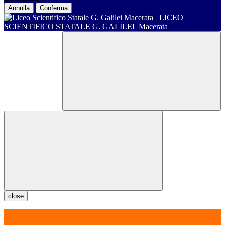
Annulla
Conferma
LICEO
SCIENTIFICO STATALE G. GALILEI
Macerata
close