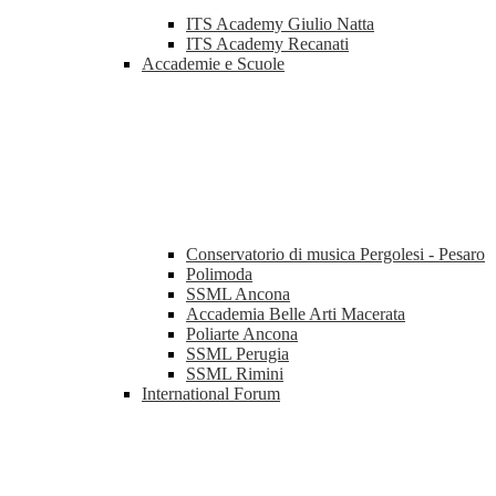
ITS Academy Giulio Natta
ITS Academy Recanati
Accademie e Scuole
Conservatorio di musica Pergolesi - Pesaro
Polimoda
SSML Ancona
Accademia Belle Arti Macerata
Poliarte Ancona
SSML Perugia
SSML Rimini
International Forum