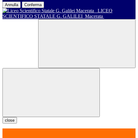
Annulla
Conferma
LICEO
SCIENTIFICO STATALE G. GALILEI
Macerata
close