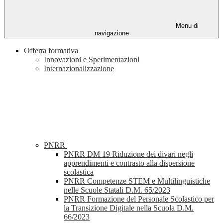
Menu di
navigazione
Offerta formativa
Innovazioni e Sperimentazioni
Internazionalizzazione
PNRR
PNRR DM 19 Riduzione dei divari negli
apprendimenti e contrasto alla dispersione
scolastica
PNRR Competenze STEM e Multilinguistiche
nelle Scuole Statali D.M. 65/2023
PNRR Formazione del Personale Scolastico per
la Transizione Digitale nella Scuola D.M.
66/2023