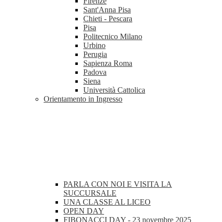
Firenze
Sant'Anna Pisa
Chieti - Pescara
Pisa
Politecnico Milano
Urbino
Perugia
Sapienza Roma
Padova
Siena
Università Cattolica
Orientamento in Ingresso
PARLA CON NOI E VISITA LA
SUCCURSALE
UNA CLASSE AL LICEO
OPEN DAY
FIBONACCI DAY - 23 novembre 2025