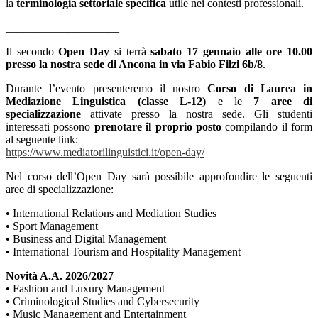
la
terminologia settoriale specifica
utile nei contesti professionali.
____________________
Il s
econdo
Open Day
si terrà
sabato 17 gennaio alle ore 10.00
presso la nostra sede di Ancona in via Fabio Filzi 6b/8
.
Durante l’evento presenteremo il nostro
Corso di Laurea in
Mediazione Linguistica (classe L-12)
e le
7 aree di
specializzazione
attivate presso la nostra sede. Gli studenti
interessati possono
prenotare il proprio posto
compilando il form
al seguente link:
https://www.
mediatorilinguistici.it/open-
day/
Nel corso dell’Open Day sarà possibile approfondire le seguenti
aree di specializzazione:
• International Relations and Mediation Studies
• Sport Management
• Business and Digital Management
• International Tourism and Hospitality Management
Novità A.A. 2026/2027
• Fashion and Luxury Management
• Criminological Studies and Cybersecurity
• Music Management and Entertainment