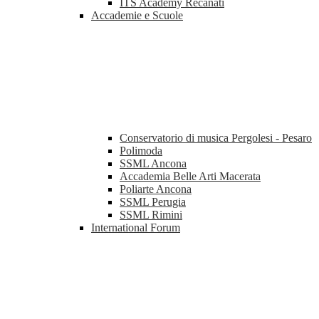
ITS Academy Recanati
Accademie e Scuole
Conservatorio di musica Pergolesi - Pesaro
Polimoda
SSML Ancona
Accademia Belle Arti Macerata
Poliarte Ancona
SSML Perugia
SSML Rimini
International Forum