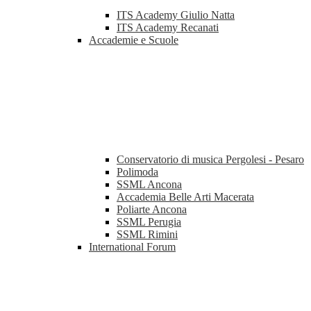
ITS Academy Giulio Natta
ITS Academy Recanati
Accademie e Scuole
Conservatorio di musica Pergolesi - Pesaro
Polimoda
SSML Ancona
Accademia Belle Arti Macerata
Poliarte Ancona
SSML Perugia
SSML Rimini
International Forum