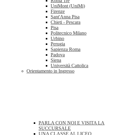
Roma Tre
UniMont (UniMi)
Firenze
Sant'Anna Pisa
Chieti - Pescara
Pisa
Politecnico Milano
Urbino
Perugia
Sapienza Roma
Padova
Siena
Università Cattolica
Orientamento in Ingresso
PARLA CON NOI E VISITA LA
SUCCURSALE
UNA CLASSE AL LICEO