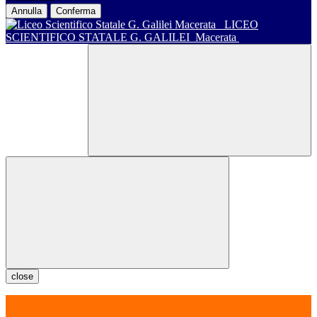
Annulla
Conferma
LICEO
SCIENTIFICO STATALE G. GALILEI
Macerata
close