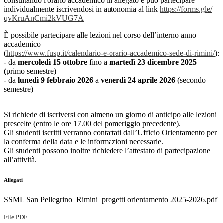
consultando l'orario accademico in allegato e può partecipare
individualmente iscrivendosi in autonomia al link
https://forms.gle/
qvKruAnCmi2kVUG7A
È possibile partecipare alle lezioni nel corso dell’interno anno
accademico
(
https://www.fusp.it/
calendario-e-orario-
accademico-sede-di-rimini/
):
- da
mercoledì 15 ottobre
fino a
martedì 23 dicembre
2025
(
primo semestre)
- da
lunedì 9 febbraio 2026
a
venerdì 24 aprile 2026
(secondo
semestre)
Si richiede di iscriversi con almeno un giorno di anticipo alle lezioni
prescelte (entro le ore 17.00 del pomeriggio precedente).
Gli studenti iscritti verranno contattati dall’Ufficio Orientamento per
la conferma della data e le informazioni necessarie.
Gli studenti possono inoltre richiedere l’attestato di partecipazione
all’attività.
Allegati
SSML San Pellegrino_Rimini_progetti orientamento 2025-2026.pdf
File PDF