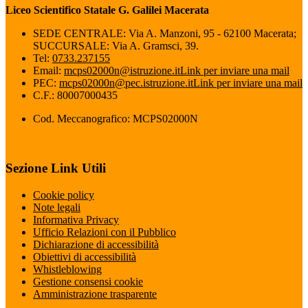
Liceo Scientifico Statale G. Galilei Macerata
SEDE CENTRALE: Via A. Manzoni, 95 - 62100 Macerata;
SUCCURSALE: Via A. Gramsci, 39.
Tel:
0733.237155
Email:
mcps02000n@istruzione.it
Link per inviare una mail
PEC:
mcps02000n@pec.istruzione.it
Link per inviare una mail
C.F.: 80007000435
Cod. Meccanografico: MCPS02000N
Sezione Link Utili
Cookie policy
Note legali
Informativa Privacy
Ufficio Relazioni con il Pubblico
Dichiarazione di accessibilità
Obiettivi di accessibilità
Whistleblowing
Gestione consensi cookie
Amministrazione trasparente