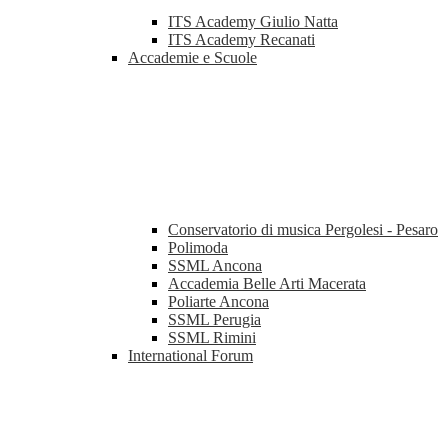
ITS Academy Giulio Natta
ITS Academy Recanati
Accademie e Scuole
Conservatorio di musica Pergolesi - Pesaro
Polimoda
SSML Ancona
Accademia Belle Arti Macerata
Poliarte Ancona
SSML Perugia
SSML Rimini
International Forum