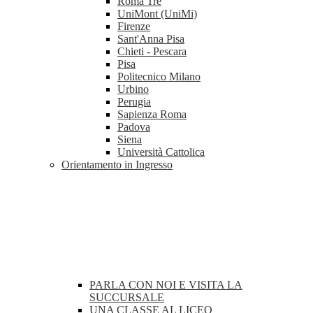
Roma Tre
UniMont (UniMi)
Firenze
Sant'Anna Pisa
Chieti - Pescara
Pisa
Politecnico Milano
Urbino
Perugia
Sapienza Roma
Padova
Siena
Università Cattolica
Orientamento in Ingresso
PARLA CON NOI E VISITA LA
SUCCURSALE
UNA CLASSE AL LICEO