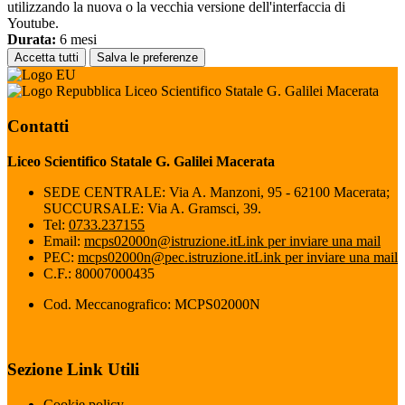
utilizzando la nuova o la vecchia versione dell'interfaccia di
Youtube.
Durata:
6 mesi
Accetta tutti
Salva le preferenze
Liceo Scientifico Statale G. Galilei Macerata
Contatti
Liceo Scientifico Statale G. Galilei Macerata
SEDE CENTRALE: Via A. Manzoni, 95 - 62100 Macerata;
SUCCURSALE: Via A. Gramsci, 39.
Tel:
0733.237155
Email:
mcps02000n@istruzione.it
Link per inviare una mail
PEC:
mcps02000n@pec.istruzione.it
Link per inviare una mail
C.F.: 80007000435
Cod. Meccanografico: MCPS02000N
Sezione Link Utili
Cookie policy