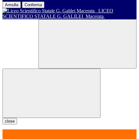
Annulla
Conferma
LICEO
SCIENTIFICO STATALE G. GALILEI
Macerata
close